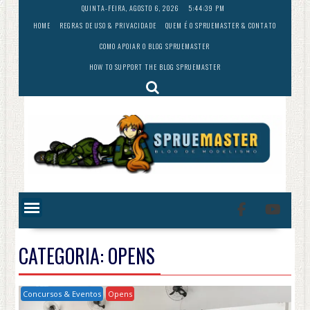
Skip
QUINTA-FEIRA, AGOSTO 6, 2026
5:44:41 PM
to
HOME
REGRAS DE USO & PRIVACIDADE
QUEM É O SPRUEMASTER & CONTATO
content
COMO APOIAR O BLOG SPRUEMASTER
HOW TO SUPPORT THE BLOG SPRUEMASTER
CATEGORIA:
OPENS
Concursos & Eventos
Opens