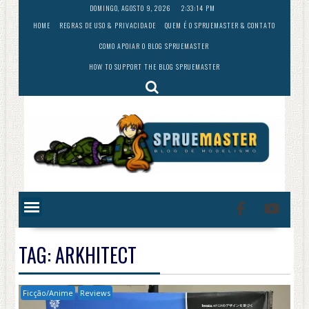
Skip
DOMINGO, AGOSTO 9, 2026
2:33:15 PM
to
HOME
REGRAS DE USO & PRIVACIDADE
QUEM É O SPRUEMASTER & CONTATO
content
COMO APOIAR O BLOG SPRUEMASTER
HOW TO SUPPORT THE BLOG SPRUEMASTER
TAG:
ARKHITECT
Ficção/Anime
Reviews