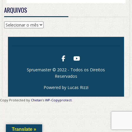
ARQUIVOS
Arquivos
Spruemaster © 2022 - Todos os Direitos
Reservados
Powered by Lucas Rizzi
Copy Protected by
Chetan
's
WP-Copyprotect
.
Translate »