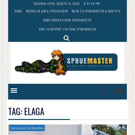
Skip
SEGUNDA-FEIRA, AGOSTO 10, 2026
8:07:25 PM
to
HOME
REGRAS DE USO & PRIVACIDADE
QUEM É O SPRUEMASTER & CONTATO
content
COMO APOIAR O BLOG SPRUEMASTER
HOW TO SUPPORT THE BLOG SPRUEMASTER
TAG:
ELAGA
Concursos & Eventos