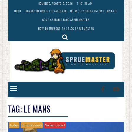
Skip
DOMINGO, AGOSTO 9, 2026
11:51:58 AM
to
HOME
REGRAS DE USO & PRIVACIDADE
QUEM É O SPRUEMASTER & CONTATO
content
COMO APOIAR O BLOG SPRUEMASTER
HOW TO SUPPORT THE BLOG SPRUEMASTER
TAG:
LE MANS
Autos
Build Review
Na bancada !