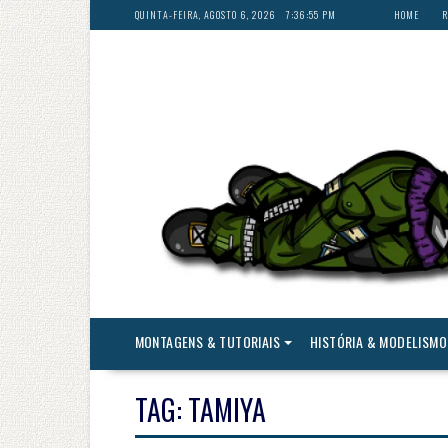
Skip
QUINTA-FEIRA, AGOSTO 6, 2026
7:36:58 PM
HOME
R
to
content
MONTAGENS & TUTORIAIS
HISTÓRIA & MODELISMO
TAG:
TAMIYA