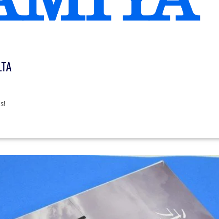
LTA
s!