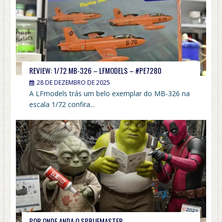
REVIEW: 1/72 MB-326 – LFMODELS – #PE7280
28 DE DEZEMBRO DE 2025
A LFmodels trás um belo exemplar do MB-326 na
escala 1/72 confira...
POR ONDE ANDA O SPRUEMASTER….