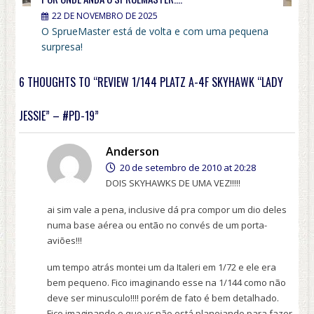
22 DE NOVEMBRO DE 2025
O SprueMaster está de volta e com uma pequena
surpresa!
6 THOUGHTS TO “REVIEW 1/144 PLATZ A-4F SKYHAWK “LADY
JESSIE” – #PD-19”
Anderson
20 de setembro de 2010 at 20:28
DOIS SKYHAWKS DE UMA VEZ!!!!!
ai sim vale a pena, inclusive dá pra compor um dio deles
numa base aérea ou então no convés de um porta-
aviões!!!
um tempo atrás montei um da Italeri em 1/72 e ele era
bem pequeno. Fico imaginando esse na 1/144 como não
deve ser minusculo!!!! porém de fato é bem detalhado.
Fico imaginando o que vc não está planejando para fazer