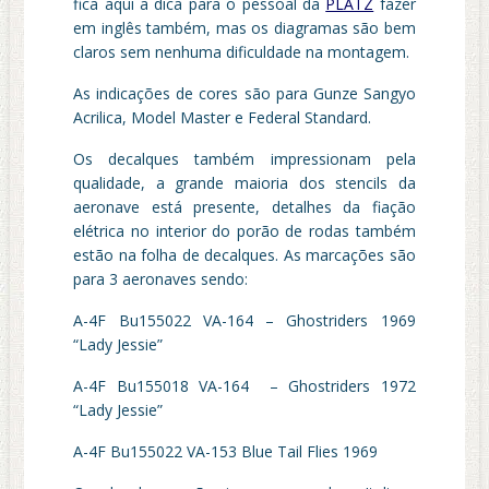
fica aqui a dica para o pessoal da
PLATZ
fazer
em inglês também, mas os diagramas são bem
claros sem nenhuma dificuldade na montagem.
As indicações de cores são para Gunze Sangyo
Acrilica, Model Master e Federal Standard.
Os decalques também impressionam pela
qualidade, a grande maioria dos stencils da
aeronave está presente, detalhes da fiação
elétrica no interior do porão de rodas também
estão na folha de decalques. As marcações são
para 3 aeronaves sendo:
A-4F Bu155022 VA-164 – Ghostriders 1969
“Lady Jessie”
A-4F Bu155018 VA-164 – Ghostriders 1972
“Lady Jessie”
A-4F Bu155022 VA-153 Blue Tail Flies 1969