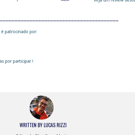
*******************************************************************************
é patrocinado por:
 por participar !
WRITTEN BY
LUCAS RIZZI