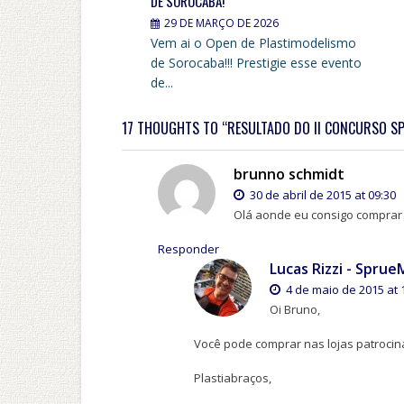
DE SOROCABA!
29 DE MARÇO DE 2026
Vem ai o Open de Plastimodelismo
de Sorocaba!!! Prestigie esse evento
de...
17 THOUGHTS TO “RESULTADO DO II CONCURSO SP
brunno schmidt
30 de abril de 2015 at 09:30
Olá aonde eu consigo comprar
Responder
Lucas Rizzi - Spru
4 de maio de 2015 at 
Oi Bruno,
Você pode comprar nas lojas patrocin
Plastiabraços,