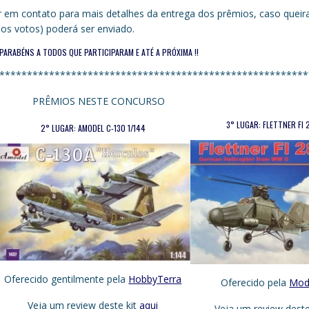
r em contato para mais detalhes da entrega dos prêmios, caso queir
os votos) poderá ser enviado.
PARABÉNS A TODOS QUE PARTICIPARAM E ATÉ A PRÓXIMA !!
********************************************************
PRÊMIOS NESTE CONCURSO
3° LUGAR: FLETTNER FI 
2° LUGAR: AMODEL C-130 1/144
Oferecido gentilmente pela
HobbyTerra
Oferecido pela
Mod
Veja um review deste kit
aqui
Veja um review deste