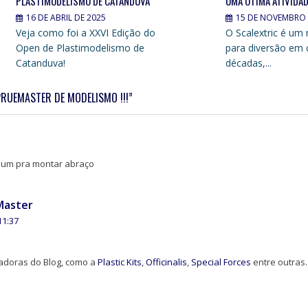
PLASTIMODELISMO DE CATANDUVA
UMA ÓTIMA ATIVIDADE
16 DE ABRIL DE 2025
15 DE NOVEMBRO 
Veja como foi a XXVI Edição do
O Scalextric é um
Open de Plastimodelismo de
para diversão em 
Catanduva!
décadas,...
RUEMASTER DE MODELISMO !!!”
 um pra montar abraço
eMaster
11:37
adoras do Blog, como a
Plastic Kits
,
Officinalis
,
Special Forces
entre outras.