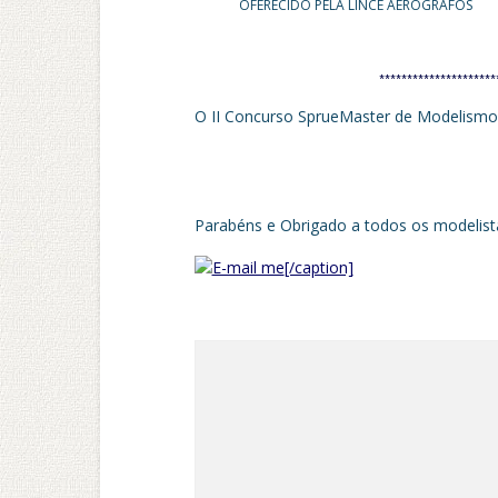
OFERECIDO PELA LINCE AERÓGRAFOS
*********************
O II Concurso SprueMaster de Modelismo 
Parabéns e Obrigado a todos os modelistas
[/caption]