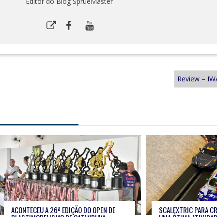
Editor do Blog SprueMaster
Review – I
ACONTECEU A 26ª EDIÇÃO DO OPEN DE
SCALEXTRIC PARA CR