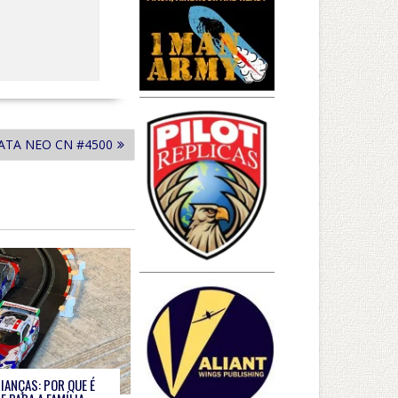
WATA NEO CN #4500
IANÇAS: POR QUE É