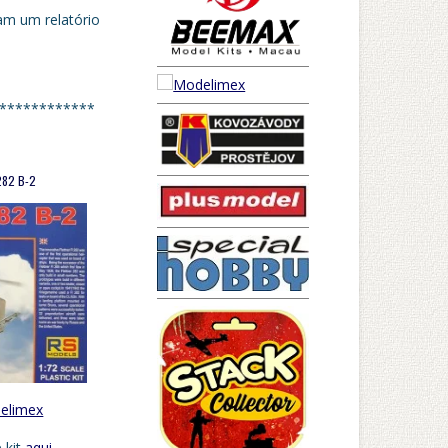
am um relatório
************
282 B-2
elimex
 kit
aqui