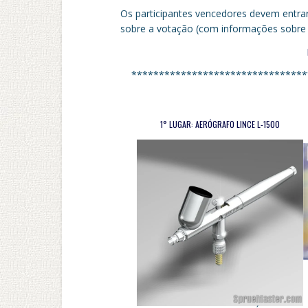
Os participantes vencedores devem entra
sobre a votação (com informações sobre 
********************************
1° LUGAR: AERÓGRAFO LINCE L-1500