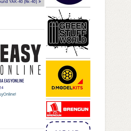
und YAK-40 (Як-40)
JA EASYONLINE
24
syOnline!