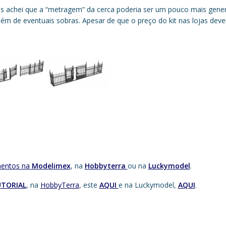
ns achei que a “metragem” da cerca poderia ser um pouco mais gene
m de eventuais sobras. Apesar de que o preço do kit nas lojas deve
mentos na
Modelimex
, na
Hobbyterra
ou na
Luckymodel
.
TORIAL
, na
HobbyTerra
, este
AQUI
e na Luckymodel,
AQUI
.