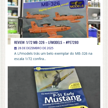
REVIEW: 1/72 MB-326 – LFMODELS – #PE7280
28 DE DEZEMBRO DE 2025
A LFmodels trás um belo exemplar do MB-326 na
escala 1/72 confira...