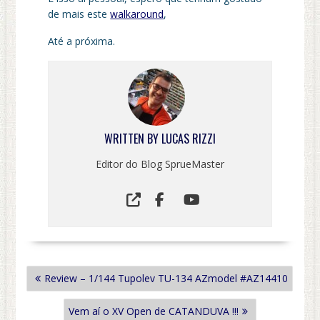
de mais este
walkaround
,
Até a próxima.
WRITTEN BY
LUCAS RIZZI
Editor do Blog SprueMaster
NAVEGAÇÃO
Review – 1/144 Tupolev TU-134 AZmodel #AZ14410
DE
POST
Vem aí o XV Open de CATANDUVA !!!