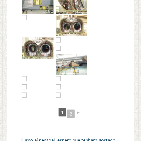
1
►
2
É isso aí pessoal, espero que tenham gostado