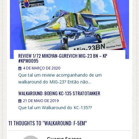
REVIEW 1/72 MIKOYAN-GUREVICH MIG-23 BN – KP
#KPM0095
4 DE MARÇO DE 2020
Que tal um review acompanhando de um
walkaround do MIG-23? Então não...
WALKAROUND: BOEING KC-135 STRATOTANKER
21 DE MAIO DE 2019
Que tal um Walkaround do KC-135??
11 THOUGHTS TO “WALKAROUND: F-5EM”