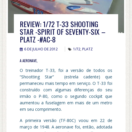
REVIEW: 1/72 T-33 SHOOTING
STAR -SPIRIT OF SEVENTY-SIX –
PLATZ -#AC-8
6 DE JULHO DE 2012
1/72
,
PLATZ
A AERONAVE,
O treinador T-33, foi a versão de todos os
“Shootting Star” (estrela cadente) que
permaneceu mais tempo em serviço. O T-33 foi
construído com algumas diferenças do seu
irmão o P-80, como o segundo cockpit que
aumentou a fuselagem em mais de um metro
em seu comprimento.
A primeira versão (TF-80C) voou em 22 de
março de 1948. A aeronave foi, então, adotada