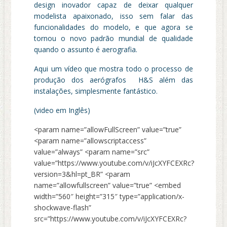
design inovador capaz de deixar qualquer
modelista apaixonado, isso sem falar das
funcionalidades do modelo, e que agora se
tornou o novo padrão mundial de qualidade
quando o assunto é aerografia.
Aqui um vídeo que mostra todo o processo de
produção dos aerógrafos H&S além das
instalações, simplesmente fantástico.
(video em Inglês)
<param name=”allowFullScreen” value=”true”
<param name=”allowscriptaccess”
value=”always” <param name=”src”
value=”https://www.youtube.com/v/iJcXYFCEXRc?
version=3&hl=pt_BR” <param
name=”allowfullscreen” value=”true” <embed
width=”560″ height=”315″ type=”application/x-
shockwave-flash”
src=”https://www.youtube.com/v/iJcXYFCEXRc?