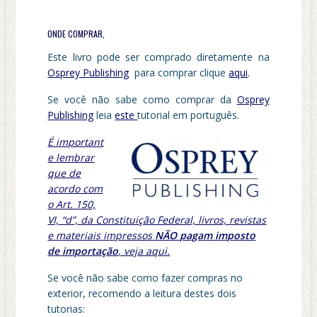
ONDE COMPRAR,
Este livro pode ser comprado diretamente na
Osprey Publishing
para comprar clique
aqui
.
Se você não sabe como comprar da
Osprey
Publishing
leia
este
tutorial em português.
É important
e lembrar
que de
acordo com
o Art. 150,
VI, “d”, da Constituição Federal, livros, revistas
e materiais impressos
NÃO pagam imposto
de importação
, veja aqui.
Se você não sabe como fazer compras no
exterior, recomendo a leitura destes dois
tutorias: