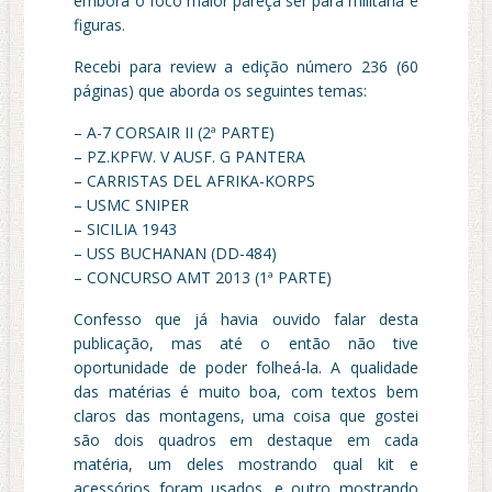
embora o foco maior pareça ser para militaria e
figuras.
Recebi para review a edição número 236 (60
páginas) que aborda os seguintes temas:
– A-7 CORSAIR II (2ª PARTE)
– PZ.KPFW. V AUSF. G PANTERA
– CARRISTAS DEL AFRIKA-KORPS
– USMC SNIPER
– SICILIA 1943
– USS BUCHANAN (DD-484)
– CONCURSO AMT 2013 (1ª PARTE)
Confesso que já havia ouvido falar desta
publicação, mas até o então não tive
oportunidade de poder folheá-la. A qualidade
das matérias é muito boa, com textos bem
claros das montagens, uma coisa que gostei
são dois quadros em destaque em cada
matéria, um deles mostrando qual kit e
acessórios foram usados, e outro mostrando