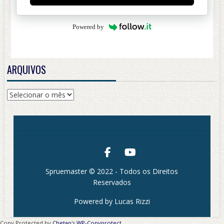
Powered by
ARQUIVOS
Arquivos
Spruemaster © 2022 - Todos os Direitos
Reservados
Powered by Lucas Rizzi
Copy Protected by
Chetan
's
WP-Copyprotect
.