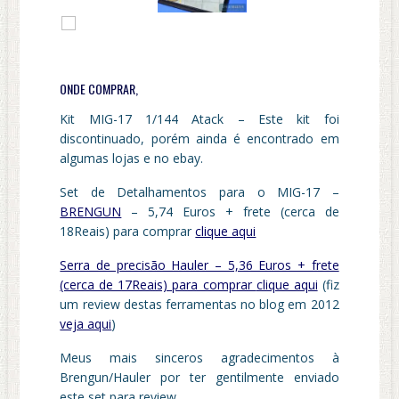
ONDE COMPRAR,
Kit MIG-17 1/144 Atack – Este kit foi
discontinuado, porém ainda é encontrado em
algumas lojas e no ebay.
Set de Detalhamentos para o MIG-17 –
BRENGUN
– 5,74 Euros + frete (cerca de
18Reais) para comprar
clique aqui
Serra de precisão Hauler – 5,36 Euros + frete
(cerca de 17Reais) para comprar
clique aqui
(fiz
um review destas ferramentas no blog em 2012
veja aqui
)
Meus mais sinceros agradecimentos à
Brengun/Hauler por ter gentilmente enviado
este set para review.