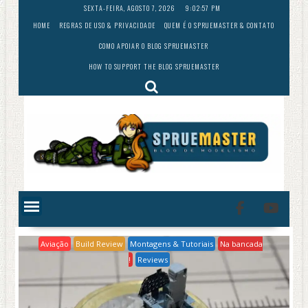
Skip
SEXTA-FEIRA, AGOSTO 7, 2026
9:02:59 PM
to
HOME
REGRAS DE USO & PRIVACIDADE
QUEM É O SPRUEMASTER & CONTATO
content
COMO APOIAR O BLOG SPRUEMASTER
HOW TO SUPPORT THE BLOG SPRUEMASTER
Aviação
Build Review
Montagens & Tutoriais
Na bancada
!
Reviews