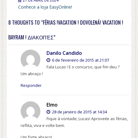
21 DE ABRIL DE 2024
Conhece a loja EasyOnline!
8 THOUGHTS TO “FÉRIAS !VACATION ! DOVOLENÁ! VACATION !
BAYRAM ! ΔΙΑΚΟΠΈΣ”
Danilo Candido
6 de fevereiro de 2015 at 21:07
Fala Lucas ! E o concurso, que fim deu ?
Um abraço !
Responder
Elmo
28 de janeiro de 2015 at 14:34
Fique à vontade, Lucas! Aproveite as férias,
reflita, viva e volte bem.
Um forte abraço!