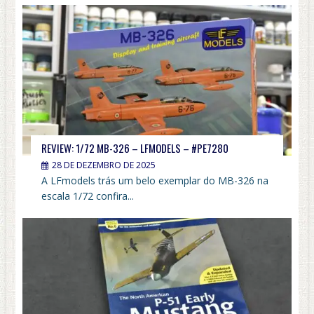
REVIEW: 1/72 MB-326 – LFMODELS – #PE7280
28 DE DEZEMBRO DE 2025
A LFmodels trás um belo exemplar do MB-326 na
escala 1/72 confira...