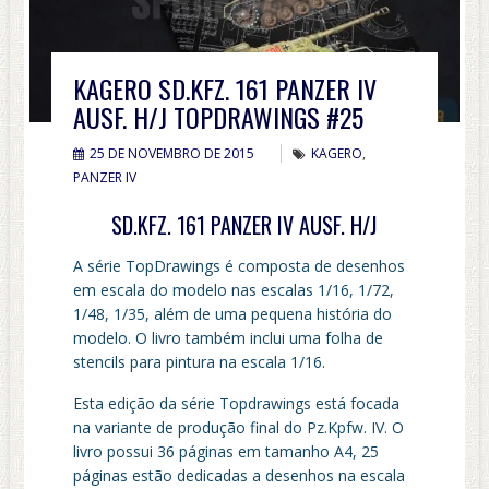
KAGERO SD.KFZ. 161 PANZER IV
AUSF. H/J TOPDRAWINGS #25
25 DE NOVEMBRO DE 2015
KAGERO
,
PANZER IV
SD.KFZ. 161 PANZER IV AUSF. H/J
A série TopDrawings é composta de desenhos
em escala do modelo nas escalas 1/16, 1/72,
1/48, 1/35, além de uma pequena história do
modelo. O livro também inclui uma folha de
stencils para pintura na escala 1/16.
Esta
edição da série
Topdrawings
está focada
na
variante
de produção final
do
Pz.Kpfw
.
IV
. O
livro possui 36 páginas em tamanho A4, 25
páginas estão dedicadas a desenhos na escala