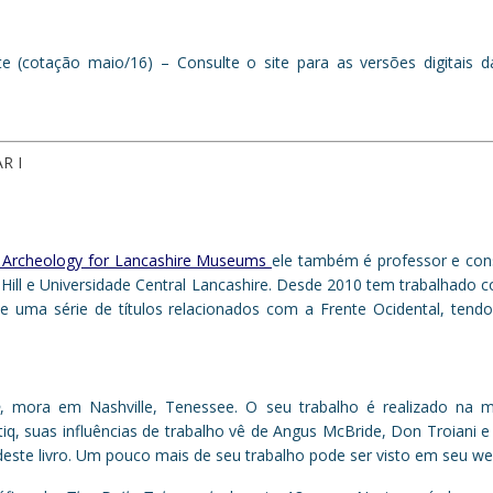
te (cotação maio/16) – Consulte o site para as versões digitais 
R I
d Archeology for Lancashire Museums
ele também
é professor e con
ill e Universidade Central
Lancashire
.
Desde 2010
tem trabalhado c
 uma série de títulos relacionados com a Frente Ocidental, tendo
, mora em Nashville, Tenessee. O seu trabalho é realizado na m
q, suas influências de trabalho vê de Angus McBride, Don Troiani e 
 deste livro. Um pouco mais de seu trabalho pode ser visto em seu we