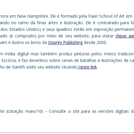
mora em New Hampshire. Ele é formado pela Paier School of Art e
do no ramo da finas artes e ilustração. Ele é contratado para fa
ea dos Estados Unidos) e seus quadros estão em exposição perman
iado (e comprado) por meio de seu website, para visitar
clique aq
nam e ilustra os livros da
Osprey Publishing
desde 2000.
em mídia digital mas também produz pinturas pelos meios tradicio
a Escócia, e faz desenhos sobre cenas de batalhas e ilustrações de c
ho de Gareth visite seu website clicando
neste link
.
te (cotação maio/16) – Consulte o site para as versões digitais 