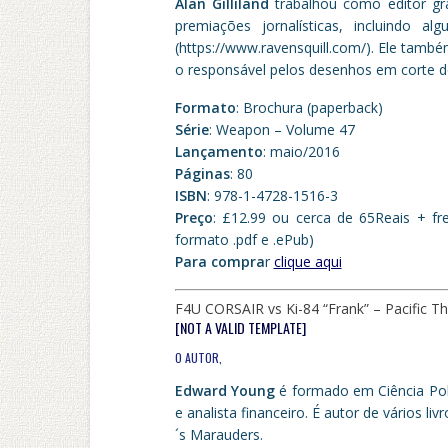
Alan Gilliland
trabalhou como editor gr
premiações jornalísticas, incluindo a
(https://www.ravensquill.com/). Ele tamb
o responsável pelos desenhos em corte do
Formato
: Brochura (paperback)
Série
: Weapon – Volume 47
Lançamento
: maio/2016
Páginas
: 80
ISBN
: 978-1-4728-1516-3
Preço
: £12.99 ou cerca de 65Reais + fre
formato .pdf e .ePub)
Para compra
r
clique aqui
F4U CORSAIR vs Ki-84 “Frank” – Pacific T
[NOT A VALID TEMPLATE]
O AUTOR,
Edward Young
é formado em Ciência Polí
e analista financeiro. É autor de vários li
´s Marauders.