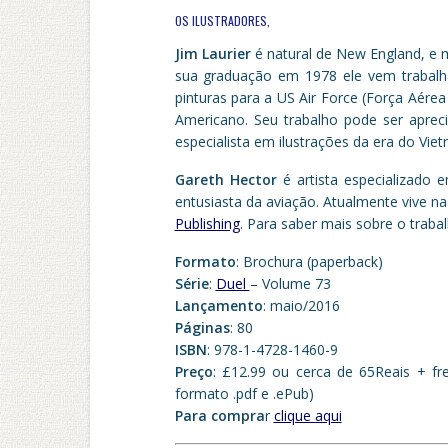
OS ILUSTRADORES,
Jim Laurier
é natural de New England, e 
sua graduação em 1978 ele vem trabalhan
pinturas para a US Air Force (Força Aér
Americano. Seu trabalho pode ser aprec
especialista em ilustrações da era do Viet
Gareth Hector
é artista especializado 
entusiasta da aviação. Atualmente vive n
Publishing
. Para saber mais sobre o trabal
Formato
: Brochura (paperback)
Série
:
Duel
– Volume 73
Lançamento
: maio/2016
Páginas
: 80
ISBN
: 978-1-4728-1460-9
Preço
: £12.99 ou cerca de 65Reais + fre
formato .pdf e .ePub)
Para compra
r
clique aqui