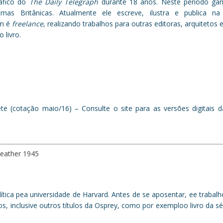
áfico do
The Daily Telegraph
durante 18 anos. Neste período ga
lgumas Britânicas. Atualmente ele escreve, ilustra e publica n
ém é
freelance
, realizando trabalhos para outras editoras, arquitetos e
 livro.
te (cotação maio/16) – Consulte o site para as versões digitais 
heather 1945
tica pea universidade de Harvard. Antes de se aposentar, ee traba
vros, inclusive outros títulos da Osprey, como por exemploo livro da sér