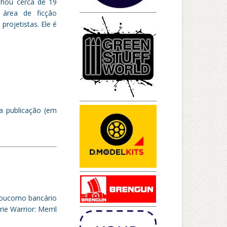
nhou cerca de 19
a área de ficção
 projetistas. Ele é
da publicação (em
lhoucomo bancário
ie Warrior: Merril