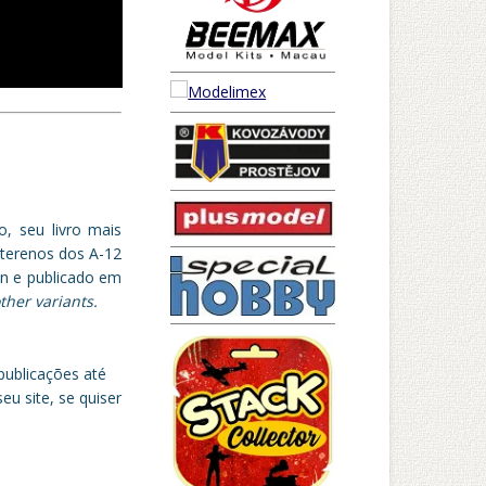
, seu livro mais
eterenos dos A-12
on e publicado em
ther variants.
publicações até
u site, se quiser