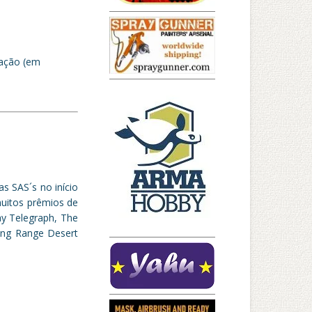
cação (em
as SAS´s no início
muitos prêmios de
ay Telegraph, The
ong Range Desert