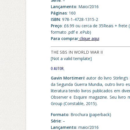
Série
: –
Lançamento
: Maio/2016
Páginas
: 160
ISBN
: 978-1-4728-1315-2
Preço
: £6.99 ou cerca de 35Reais + frete 
formato .pdf e .ePub)
Para compra
r
clique aqui
THE SBS IN WORLD WAR II
[Not a valid template]
O AUTOR,
Gavin Mortimer
é autor do livro Stirling
da Segunda Guerra Mundia, outro livro es
literatura tendo livros publicados em div
Observer e Esquire magazine. Seu livro
Group (Constable, 2015).
Formato
: Brochura (paperback)
Série
: –
Lançamento
: maio/2016