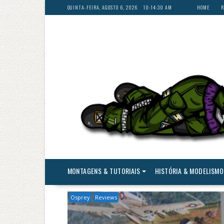
Skip
QUINTA-FEIRA, AGOSTO 6, 2026
10:14:33 AM
HOME
R
to
content
MONTAGENS & TUTORIAIS
HISTÓRIA & MODELISMO
Osprey
Reviews