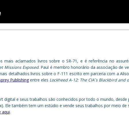
s mais aclamados livros sobre o SR-71, e é referência no assunto
et Missions Exposed
. Paul é membro honorário da associação de v
is detalhados livros sobre o F-111 escrito em parceria com a Alis
prey Publishing
entre eles
Lockheed A-12: The CIA´s Blackbird and o
art digital e seus trabalhos são conhecidos por todo o mundo, desde 
fix). Ele também tem um estúdio e vende seus trabalhos por meio de se
e aqui
.