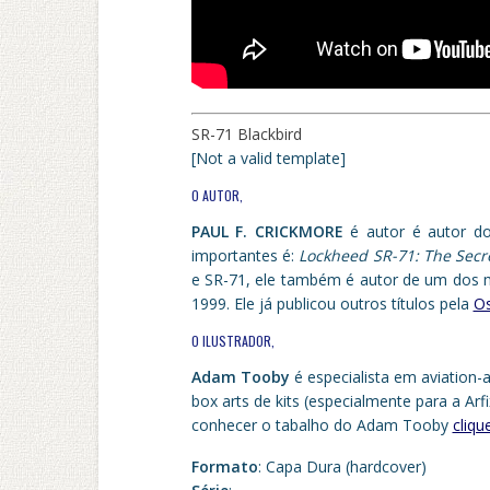
SR-71 Blackbird
[Not a valid template]
O AUTOR,
PAUL F. CRICKMORE
é autor é autor do
importantes é:
Lockheed SR-71: The Secr
e SR-71, ele também é autor de um dos ma
1999. Ele já publicou outros títulos pela
Os
O ILUSTRADOR,
Adam Tooby
é especialista em aviation-
box arts de kits (especialmente para a Ar
conhecer o tabalho do Adam Tooby
cliqu
Formato
: Capa Dura (hardcover)