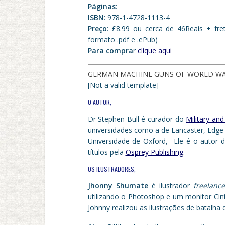
Páginas
:
ISBN
: 978-1-4728-1113-4
Preço
: £8.99 ou cerca de 46Reais + fre
formato .pdf e .ePub)
Para compra
r
clique aqui
GERMAN MACHINE GUNS OF WORLD WA
[Not a valid template]
O AUTOR,
Dr Stephen Bull é curador do
Military an
universidades
como a de Lancaster, Edge H
Universidade de Oxford,
Ele
é o autor de
títulos pela
Osprey Publishing
.
OS ILUSTRADORES,
Jhonny Shumate
é ilustrador
freelance
utilizando o Photoshop e um monitor Cinti
Johnny realizou as ilustrações de batalha