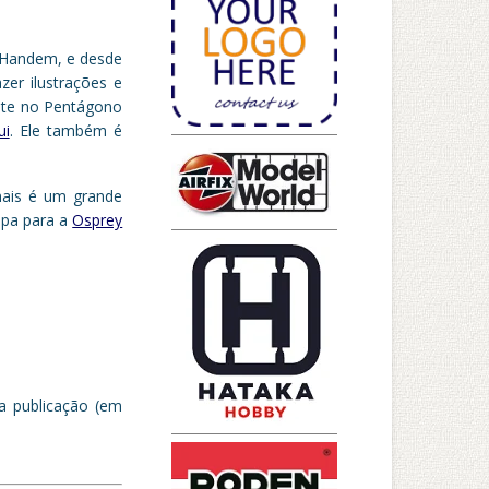
m Handem, e desde
zer ilustrações e
ente no Pentágono
ui
. Ele também é
nais é um grande
apa para a
Osprey
da publicação (em