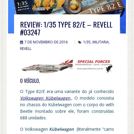
REVIEW: 1/35 TYPE 82/E – REVELL
#03247
7 DE NOVEMBRO DE 2016
1/35
,
MILITARIA
,
REVELL
O VEÍCULO,
O Type 82/E era uma variante do já conhecido
Volkswagen Kübelwagen,
. O modelo consistia
no chassis do Kübelwagen com o corpo do with
Beetle montado sobre ele, foram construídas
688 unidades.
O Volkswagen
Kübelwagen
(literalmente “carro