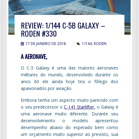
REVIEW: 1/144 C-5B GALAXY –
RODEN #330
17 DE JANEIRO DE 2018
1/144
,
RODEN
A AERONAVE,
O C-5 Galaxy é uma das maiores aeronaves
militares do mundo, desenvolvido durante os
anos 60 ele ainda hoje tira o fôlego dos
apaixonados por aviação.
Embora tenha um aspecto muito parecido com
o seu predecessor o
C-141 Starlifter,
o Galaxy é
uma aeronave muito diferente. Durante seu
desenvolvimento o modelo apresentou
desempenho abaixo do esperado bem como
um orçamento muito superior ao previsto, sua