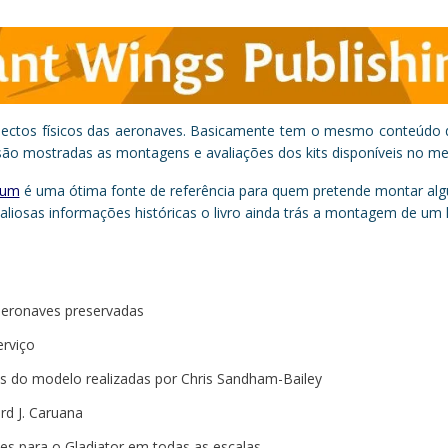
ectos físicos das aeronaves. Basicamente tem o mesmo conteúdo 
ão mostradas as montagens e avaliações dos kits disponíveis no me
bum
é uma ótima fonte de referência para quem pretende montar algu
valiosas informações históricas o livro ainda trás a montagem de um k
aeronaves preservadas
rviço
 do modelo realizadas por Chris Sandham-Bailey
rd J. Caruana
ues para o Gladiator em todas as escalas