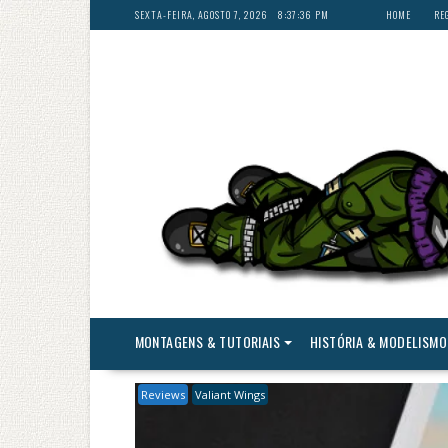
Skip
SEXTA-FEIRA, AGOSTO 7, 2026
8:37:37 PM
HOME
RE
to
content
MONTAGENS & TUTORIAIS
HISTÓRIA & MODELISMO
Reviews
Valiant Wings