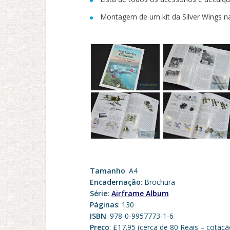
Montagem de um kit da Silver Wings na
Tamanho
: A4
Encadernação
: Brochura
Série:
Airframe Album
Páginas
: 130
ISBN
: 978-0-9957773-1-6
Preço
: £17.95 (cerca de 80 Reais – cotaç