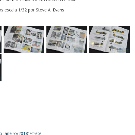
s escala 1/32 por Steve A. Evans
ão Janeiro/2018)+frete