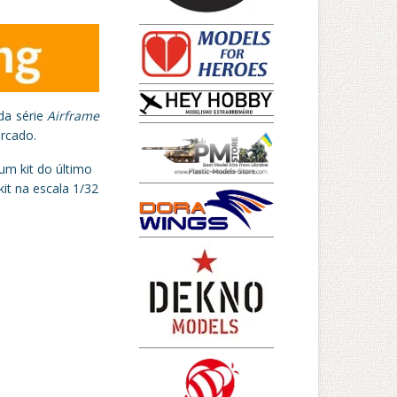
da série
Airframe
rcado.
m kit do último
it na escala 1/32