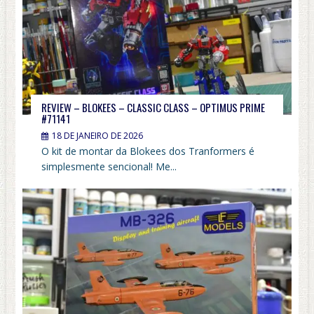
REVIEW – BLOKEES – CLASSIC CLASS – OPTIMUS PRIME
#71141
18 DE JANEIRO DE 2026
O kit de montar da Blokees dos Tranformers é
simplesmente sencional! Me...