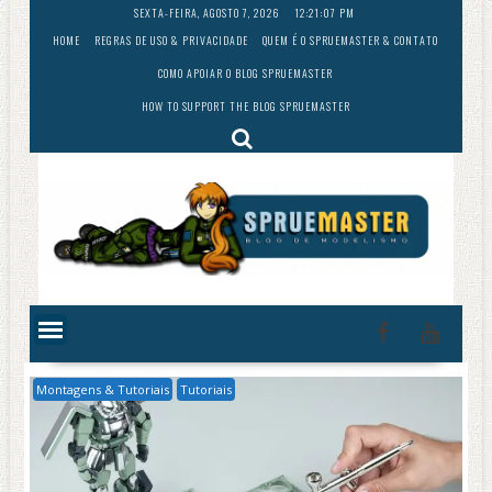
Skip
SEXTA-FEIRA, AGOSTO 7, 2026
12:21:08 PM
to
HOME
REGRAS DE USO & PRIVACIDADE
QUEM É O SPRUEMASTER & CONTATO
content
COMO APOIAR O BLOG SPRUEMASTER
HOW TO SUPPORT THE BLOG SPRUEMASTER
Montagens & Tutoriais
Tutoriais