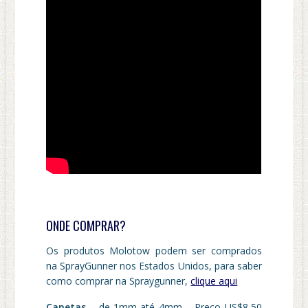
ONDE COMPRAR?
Os produtos Molotow podem ser comprados
na SprayGunner nos Estados Unidos, para saber
como comprar na Spraygunner,
clique aqui
Canetas
– de 1mm até 4mm – Preço US$8,50