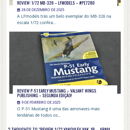
REVIEW: 1/72 MB-326 – LFMODELS – #PE7280
28 DE DEZEMBRO DE 2025
A LFmodels trás um belo exemplar do MB-326 na
escala 1/72 confira...
REVIEW P-51 EARLY MUSTANG – VALIANT WINGS
PUBLISHING – SEGUNDA EDIÇÃO!
9 DE FEVEREIRO DE 2025
O P-51 Mustang é uma das aeronaves mais
lendárias de todos os...
2 THOUGHTS TO “REVIEW 1/72 YAKOVLEV YAK-1B – ARMA