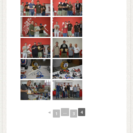
◄
...
4
1
3