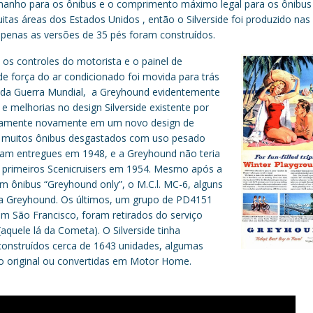
manho para os ônibus e o comprimento máximo legal para os ônibus
tas áreas dos Estados Unidos , então o Silverside foi produzido nas
apenas as versões de 35 pés foram construídos.
os controles do motorista e o painel de
e força do ar condicionado foi movida para trás
da Guerra Mundial, a Greyhound evidentemente
 e melhorias no design Silverside existente por
ndamente novamente em um novo design de
ir muitos ônibus desgastados com uso pesado
foram entregues em 1948, e a Greyhound não teria
s primeiros Scenicruisers em 1954. Mesmo após a
m ônibus “Greyhound only”, o M.C.l. MC-6, alguns
a a Greyhound. Os últimos, um grupo de PD4151
 em São Francisco, foram retirados do serviço
aquele lá da Cometa). O Silverside tinha
construídos cerca de 1643 unidades, algumas
o original ou convertidas em Motor Home.