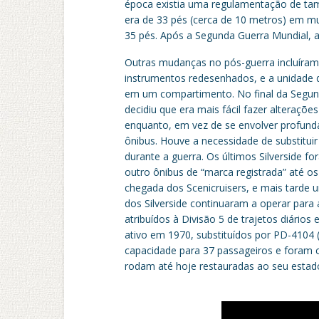
época existia uma regulamentação de ta
era de 33 pés (cerca de 10 metros) em mui
35 pés. Após a Segunda Guerra Mundial, 
Outras mudanças no pós-guerra incluíram 
instrumentos redesenhados, e a unidade d
em um compartimento. No final da Segun
decidiu que era mais fácil fazer alterações
enquanto, em vez de se envolver profu
ônibus. Houve a necessidade de substitu
durante a guerra. Os últimos Silverside 
outro ônibus de “marca registrada” até o
chegada dos Scenicruisers, e mais tarde u
dos Silverside continuaram a operar par
atribuídos à Divisão 5 de trajetos diários
ativo em 1970, substituídos por PD-4104 (
capacidade para 37 passageiros e foram 
rodam até hoje restauradas ao seu estad