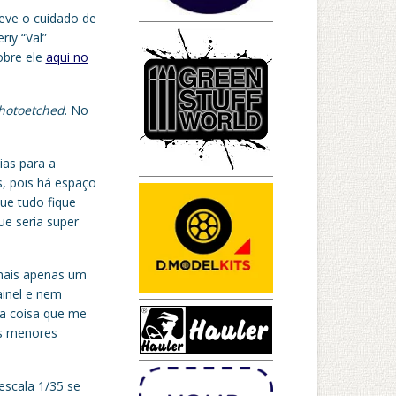
eve o cuidado de
riy “Val”
obre ele
aqui no
hotoetched
. No
ias para a
, pois há espaço
ue tudo fique
ue seria super
 mais apenas um
ainel e nem
ma coisa que me
os menores
escala 1/35 se