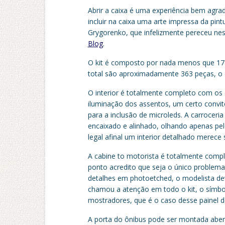
Abrir
a caixa é uma experiência bem agra
incluir na caixa uma arte impressa da pintu
Grygorenko, que infelizmente pereceu nest
Blog
.
O kit é composto por nada menos que 17
total são aproximadamente 363 peças, o q
O interior é totalmente completo com os
iluminação dos assentos, um certo convit
para a inclusão de microleds. A carroceri
encaixado e alinhado, olhando apenas pelo
legal afinal um interior detalhado merece 
A cabine to motorista é totalmente compl
ponto acredito que seja o único problema
detalhes em photoetched, o modelista dev
chamou a atenção em todo o kit, o símb
mostradores, que é o caso desse painel d
A porta do ônibus pode ser montada abert