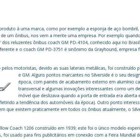
produto à uma marca, como por exemplo a esponja de aço bombril,
mos de um ônibus, nos vem a mente uma empresa. Por exemplo quand
r dos reluzentes ônibus coach GM PD-4104, conhecido aqui no Brasi
iferente e o coach GM PD-3751 é sinônimo da Grayhound, empresa
 pelos motoristas, devido as suas laterais metálicas, foi construído 
e GM. Alguns pontos marcantes no Silverside é o seu
design
época, com painéis de acabamento externo em alumínio ca
transversal e algumas inovações interessantes como um deg
móvel que deslizava quando a porta de entrada era aberta 
letindo a tendência dos automóveis da época). Outro ponto interess
m que existem praticamente em todos os ônibus atualmente, o Silve
ellow Coach 1206 construído em 1939; este foi o único modelo expe
 foi usado para fins publicitários em conexão com a Feira Mundial 