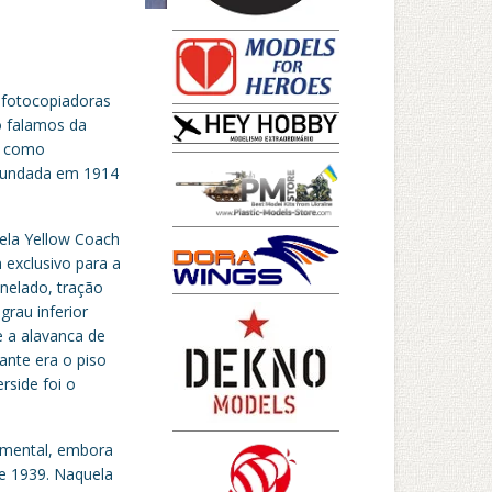
 fotocopiadoras
o falamos da
l como
 fundada em 1914
pela Yellow Coach
 exclusivo para a
nelado, tração
rau inferior
e a alavanca de
ante era o piso
rside foi o
rimental, embora
de 1939. Naquela