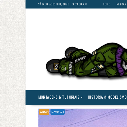
Skip
SÁBADO, AGOSTO 8, 2026
9:33:39 AM
HOME
REGRAS 
to
content
MONTAGENS & TUTORIAIS
HISTÓRIA & MODELISMO
Autos
Reviews