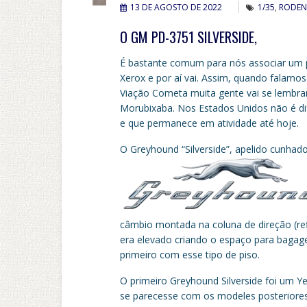
13 DE AGOSTO DE 2022
1/35
,
RODEN
O GM PD-3751 SILVERSIDE,
É bastante comum para nós associar um 
Xerox e por aí vai. Assim, quando fala
Viação Cometa muita gente vai se lembra
Morubixaba. Nos Estados Unidos não é d
e que permanece em atividade até hoje.
O Greyhound “Silverside”, apelido cunhado
câmbio montada na coluna de direção (ref
era elevado criando o espaço para bagage
primeiro com esse tipo de piso.
O primeiro Greyhound Silverside foi um Y
se parecesse com os modeles posteriores,