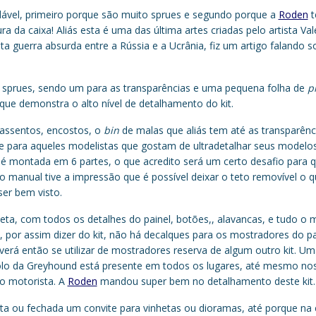
dável, primeiro porque são muito sprues e segundo porque a
Roden
t
ra da caixa! Aliás esta é uma das última artes criadas pelo artista Vale
a guerra absurda entre a Rússia e a Ucrânia, fiz um artigo falando s
 sprues, sendo um para as transparências e uma pequena folha de
p
ue demonstra o alto nível de detalhamento do kit.
 assentos, encostos, o
bin
de malas que aliás tem até as transparênc
e para aqueles modelistas que gostam de ultradetalhar seus modelos
a é montada em 6 partes, o que acredito será um certo desafio para q
 manual tive a impressão que é possível deixar o teto removível o q
ser bem visto.
eta, com todos os detalhes do painel, botões,, alavancas, e tudo o
, por assim dizer do kit, não há decalques para os mostradores do p
erá então se utilizar de mostradores reserva de algum outro kit. U
olo da Greyhound está presente em todos os lugares, até mesmo n
o motorista. A
Roden
mandou super bem no detalhamento deste kit.
a ou fechada um convite para vinhetas ou dioramas, até porque na 