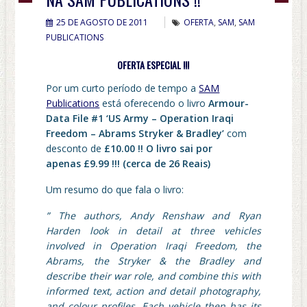
25 DE AGOSTO DE 2011
OFERTA
,
SAM
,
SAM
PUBLICATIONS
OFERTA ESPECIAL !!!
Por um curto período de tempo a
SAM
Publications
está oferecendo o livro
Armour-
Data File #1 ‘US Army – Operation Iraqi
Freedom – Abrams Stryker & Bradley’
com
desconto de
£10.00 !! O livro sai por
apenas
£9.99 !!! (cerca de 26 Reais)
Um resumo do que fala o livro:
” The authors, Andy Renshaw and Ryan
Harden look in detail at three vehicles
involved in Operation Iraqi Freedom, the
Abrams, the Stryker & the Bradley and
describe their war role, and combine this with
informed text, action and detail photography,
and colour profiles. Each vehicle then has its