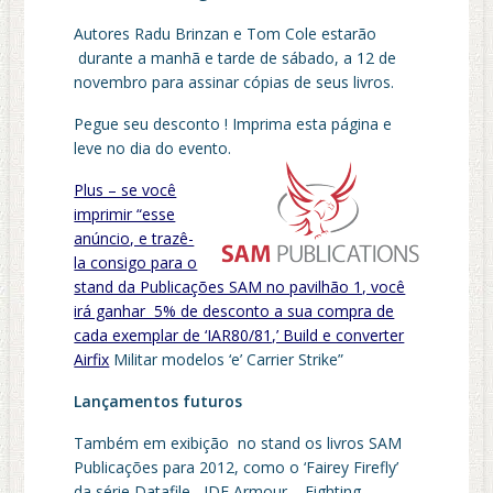
Autores Radu Brinzan e Tom Cole estarão
durante a manhã e tarde de sábado, a 12 de
novembro para assinar cópias de seus livros.
Pegue seu desconto ! Imprima esta página e
leve no dia do evento.
Plus – se você
imprimir “esse
anúncio, e trazê-
la consigo para o
stand da Publicações SAM no pavilhão 1, você
irá ganhar 5% de desconto a sua compra de
cada exemplar de ‘IAR80/81,’ Build e converter
Airfix
Militar modelos ‘e’ Carrier Strike”
Lançamentos futuros
Também em exibição no stand os livros SAM
Publicações para 2012, como o ‘Fairey Firefly’
da série Datafile , IDF Armour – Fighting