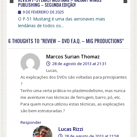
PUBLISHING – SEGUNDA EDIÇÃO!
9 DE FEVEREIRO DE 2025
O P-51 Mustang é uma das aeronaves mais
lendárias de todos os...
6 THOUGHTS TO “REVIEW – DVD F.A.Q. – MIG PRODUCTIONS”
Marcos Surian Thomaz
28 de agosto de 2013 at 21:31
Lucas,
As explicações dos DVDs são voltadas para principiantes
?
Tenho uma certa prática no plastimodelismo, mas nunca
me aventurei nas técnicas de ferrugem, barro, pó, etc.
Para quem nunca utilizou estas técnicas, as explicações
são bem estruturadas ?
Responder
Lucas Rizzi
28 de agosto de 2013 at 21:58