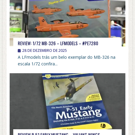
REVIEW: 1/72 MB-326 – LFMODELS – #PE7280
28 DE DEZEMBRO DE 2025
A LFmodels trás um belo exemplar do MB-326 na
escala 1/72 confira...
REVIEW P-51 EARLY MUSTANG – VALIANT WINGS