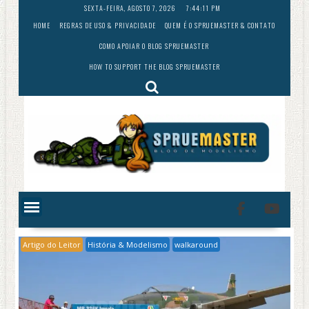
Skip
SEXTA-FEIRA, AGOSTO 7, 2026
7:44:13 PM
to
HOME
REGRAS DE USO & PRIVACIDADE
QUEM É O SPRUEMASTER & CONTATO
content
COMO APOIAR O BLOG SPRUEMASTER
HOW TO SUPPORT THE BLOG SPRUEMASTER
Artigo do Leitor
História & Modelismo
walkaround