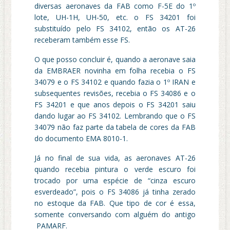
diversas aeronaves da FAB como F-5E do 1º
lote, UH-1H, UH-50, etc. o FS 34201 foi
substituído pelo FS 34102, então os AT-26
receberam também esse FS.
O que posso concluir é, quando a aeronave saia
da EMBRAER novinha em folha recebia o FS
34079 e o FS 34102 e quando fazia o 1º IRAN e
subsequentes revisões, recebia o FS 34086 e o
FS 34201 e que anos depois o FS 34201 saiu
dando lugar ao FS 34102. Lembrando que o FS
34079 não faz parte da tabela de cores da FAB
do documento EMA 8010-1.
Já no final de sua vida, as aeronaves AT-26
quando recebia pintura o verde escuro foi
trocado por uma espécie de “cinza escuro
esverdeado”, pois o FS 34086 já tinha zerado
no estoque da FAB. Que tipo de cor é essa,
somente conversando com alguém do antigo
PAMARF.