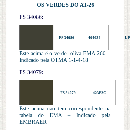
OS VERDES DO AT-26
FS 34086:
FS 34086
404034
I. 
Este acima é o verde oliva EMA 260 –
Indicado pela OTMA 1-1-4-18
FS 34079:
FS 34079
423F2C
Este acima não tem correspondente na
tabela do EMA – Indicado pela
EMBRAER