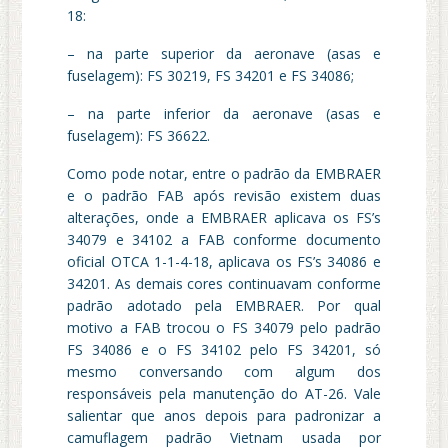
18:
– na parte superior da aeronave (asas e
fuselagem): FS 30219, FS 34201 e FS 34086;
– na parte inferior da aeronave (asas e
fuselagem): FS 36622.
Como pode notar, entre o padrão da EMBRAER
e o padrão FAB após revisão existem duas
alterações, onde a EMBRAER aplicava os FS’s
34079 e 34102 a FAB conforme documento
oficial OTCA 1-1-4-18, aplicava os FS’s 34086 e
34201. As demais cores continuavam conforme
padrão adotado pela EMBRAER. Por qual
motivo a FAB trocou o FS 34079 pelo padrão
FS 34086 e o FS 34102 pelo FS 34201, só
mesmo conversando com algum dos
responsáveis pela manutenção do AT-26. Vale
salientar que anos depois para padronizar a
camuflagem padrão Vietnam usada por