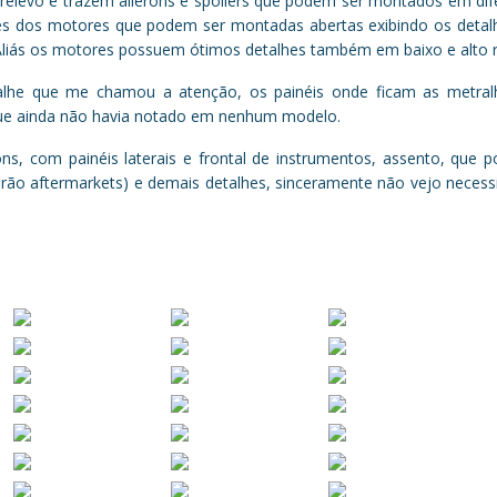
 relevo e trazem ailerons e spoilers que podem ser montados em dif
les dos motores que podem ser montadas abertas exibindo os deta
Aliás os motores possuem ótimos detalhes também em baixo e alto r
alhe que me chamou a atenção, os painéis onde ficam as metra
 que ainda não havia notado em nenhum modelo.
ons, com painéis laterais e frontal de instrumentos, assento, que
rão aftermarkets) e demais detalhes, sinceramente não vejo nece