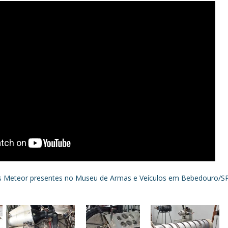
os Meteor presentes no Museu de Armas e Veículos em Bebedouro/SP