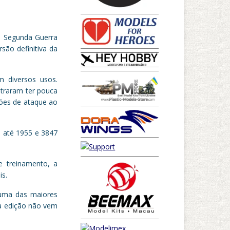
 a Segunda Guerra
são definitiva da
 diversos usos.
straram ter pouca
ões de ataque ao
3 até 1955 e 3847
 treinamento, a
s.
 uma das maiores
da edição não vem