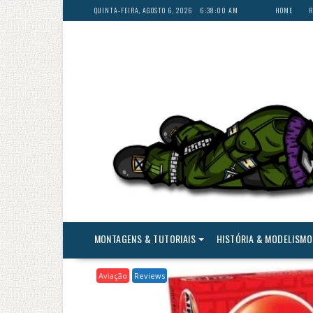
Skip
QUINTA-FEIRA, AGOSTO 6, 2026
6:38:03 AM
HOME
R
to
content
MONTAGENS & TUTORIAIS
HISTÓRIA & MODELISMO
Aviação
Reviews