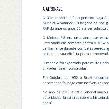
A AERONAVE,
O Gloster Meteor foi o primeiro caça à 
Mundial. A vatiante F.8 lançada no pós g
RAF durante os anos 50 até ser substituí
O Meteor F.8 era uma aeronave estáv
Entretando em combate contra o MIG-15 n
performance durante combates aéreos a
solo, onde sua eficácia já era comprovada
O modelo foi exportado para muitos paíse
unidades foram construídas.
Em Outubro de 1952 o Brazil encomen
encomenda foi paga com incríveis 15 tone
No ano de 2010 a C&R Editorial lançou 
autoridades brasileiras sobre a históri
por aí…