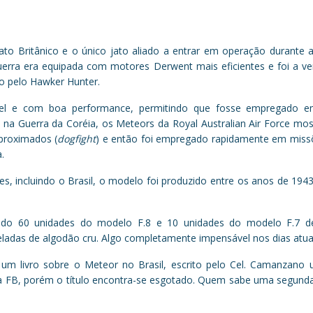
jato Britânico e o único jato aliado a entrar em operação durante
uerra era equipada com motores Derwent mais eficientes e foi a ver
do pelo Hawker Hunter.
el e com boa performance, permitindo que fosse empregado em
a Guerra da Coréia, os Meteors da Royal Australian Air Force mo
proximados (
dogfight
) e então foi empregado rapidamente em miss
.
s, incluindo o Brasil, o modelo foi produzido entre os anos de 194
do 60 unidades do modelo F.8 e 10 unidades do modelo F.7 de
ladas de algodão cru. Algo completamente impensável nos dias atuai
um livro sobre o Meteor no Brasil, escrito pelo Cel. Camanzano
a da FB, porém o título encontra-se esgotado. Quem sabe uma segun