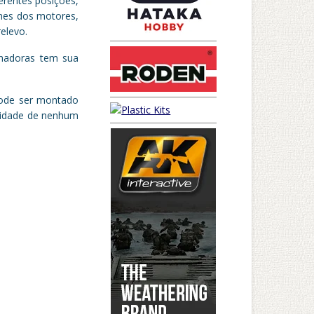
erentes posições,
lhes dos motores,
elevo.
lhadoras tem sua
 pode ser montado
ssidade de nenhum